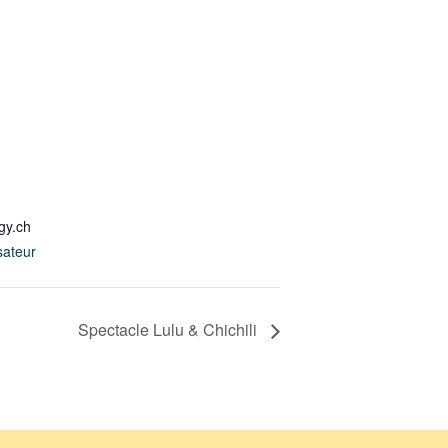
gy.ch
sateur
Spectacle Lulu & Chichili