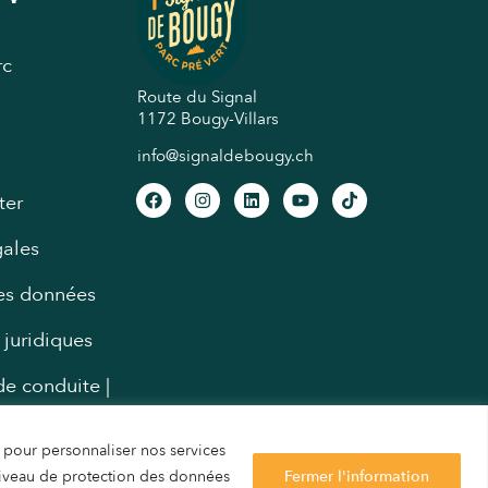
rc
Route du Signal
1172 Bougy-Villars
info@signaldebougy.ch
ter
gales
des données
 juridiques
e conduite |
t pour personnaliser nos services
Avez-vous des questions ?
 niveau de protection des données
Fermer l'information
Consultez le Centre