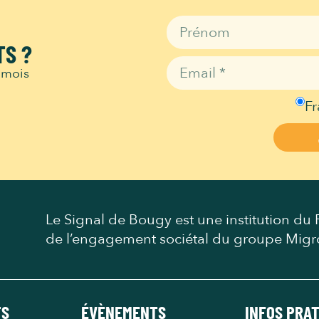
TS ?
 mois
Fr
Le Signal de Bougy est une institution du P
de l’engagement sociétal du groupe Migr
TS
ÉVÈNEMENTS
INFOS PRA