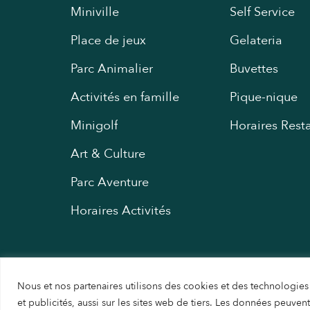
Miniville
Self Service
Place de jeux
Gelateria
Parc Animalier
Buvettes
Activités en famille
Pique-nique
Minigolf
Horaires Rest
Art & Culture
Parc Aventure
Horaires Activités
Nous et nos partenaires utilisons des cookies et des technologies 
et publicités, aussi sur les sites web de tiers. Les données peuve