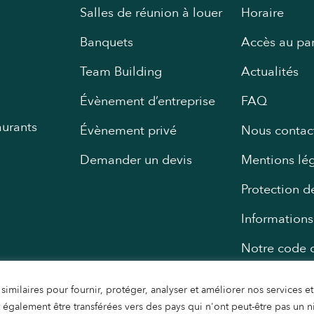
Salles de réunion à louer
Horaire
Banquets
Accès au pa
Team Building
Actualités
Évènement d’entreprise
FAQ
aurants
Évènement privé
Nous contac
Demander un devis
Mentions lé
Protection 
Informations
Notre code d
Migros
similaires pour fournir, protéger, analyser et améliorer nos services e
nt également être transférées vers des pays qui n'ont peut-être pas un