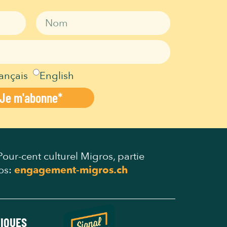
ançais
English
Je m'abonne*
our-cent culturel Migros, partie
os:
engagement-migros.ch
TIQUES