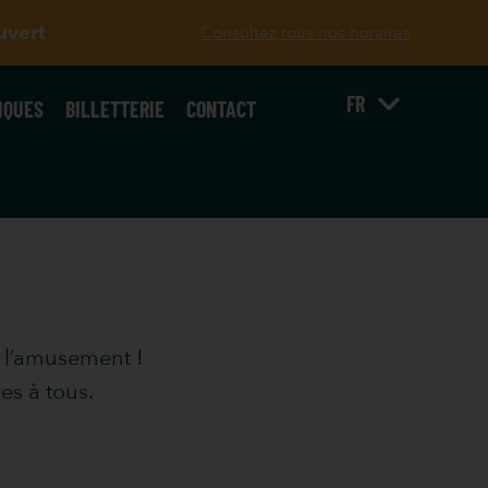
uvert
Consultez tous nos horaires
FR
IQUES
BILLETTERIE
CONTACT
t l’amusement !
es à tous.