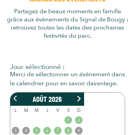
Partagez de beaux moments en famille
grâce aux évènements du Signal de Bougy :
retrouvez toutes les dates des prochaines
festivités du parc.
Jour sélectionné :
Merci de sélectionner un événement dans
le calendrier pour en savoir davantage.
AOÛT 2026
L
M
M
J
V
S
D
1
2
3
4
5
6
7
8
9