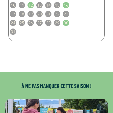
10
11
12
13
14
15
16
17
18
19
20
21
22
23
24
25
26
27
28
29
30
31
À NE PAS MANQUER CETTE SAISON !