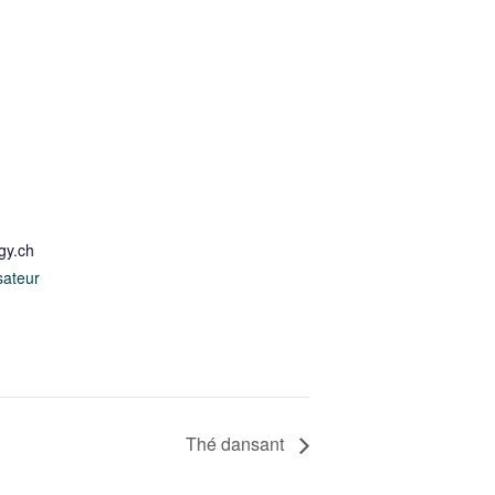
gy.ch
sateur
Thé dansant