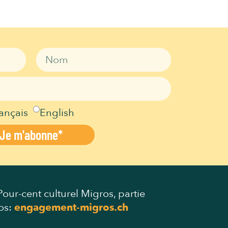
ançais
English
Je m'abonne*
our-cent culturel Migros, partie
os:
engagement-migros.ch