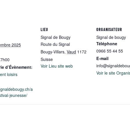
LIEU
ORGANISATEUR
Signal de Bougy
Signal de bougy
Téléphone
Route du Signal
embre 2025
0966 55 44 55
Bougy-Villars
,
Vaud
1172
E-mail
Suisse
17h00
info@signaldebou
Voir Lieu site web
rie d’Évènement:
Voir le site Organi
nt loisirs
signaldebougy.ch/a
tival-jeunesse/