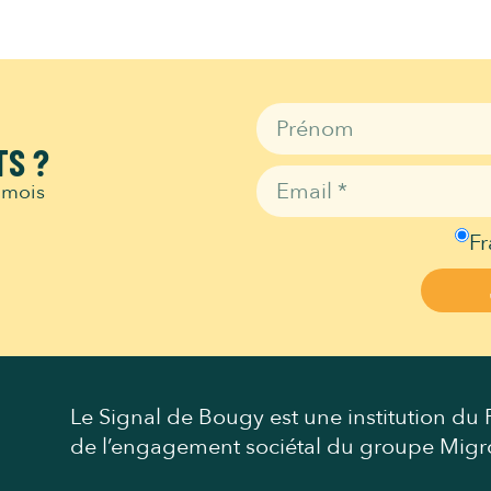
TS ?
 mois
Fr
Le Signal de Bougy est une institution du P
de l’engagement sociétal du groupe Migr