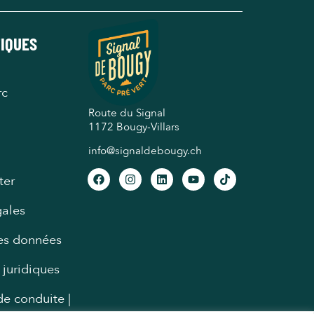
TIQUES
rc
Route du Signal
1172 Bougy-Villars
info@signaldebougy.ch
ter
gales
des données
 juridiques
e conduite |