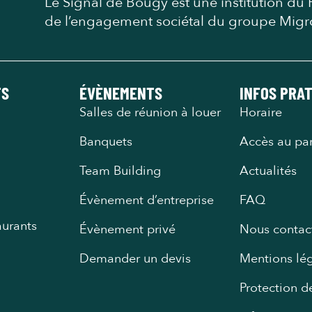
Le Signal de Bougy est une institution du P
de l’engagement sociétal du groupe Migr
TS
ÉVÈNEMENTS
INFOS PRA
Salles de réunion à louer
Horaire
Banquets
Accès au pa
Team Building
Actualités
Évènement d’entreprise
FAQ
aurants
Évènement privé
Nous contac
Demander un devis
Mentions lé
Protection 