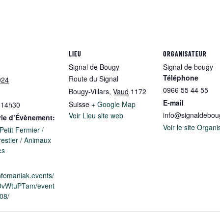
LIEU
ORGANISATEUR
Signal de Bougy
Signal de bougy
Téléphone
Route du Signal
024
0966 55 44 55
Bougy-Villars
,
Vaud
1172
E-mail
Suisse
+ Google Map
 14h30
info@signaldebou
Voir Lieu site web
rie d’Évènement:
Voir le site Organi
 Petit Fermier /
restier / Animaux
es
infomaniak.events/
OvWtuPTam/event
08/