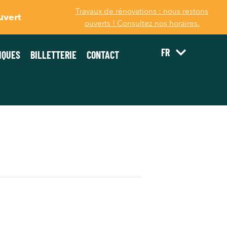
Travaux de rénovations : nous restons
uvert
ouverts ! Consultez nos horaires.
FR
IQUES
BILLETTERIE
CONTACT