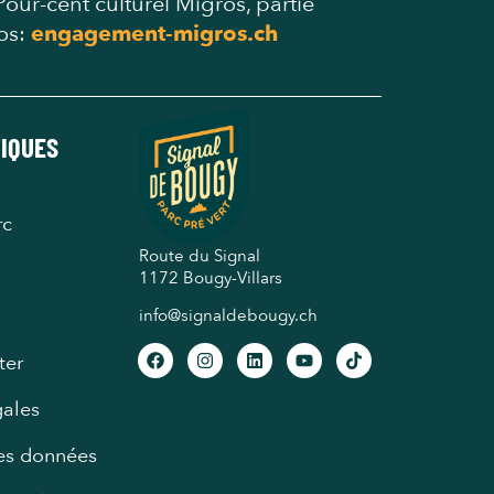
our-cent culturel Migros, partie
os:
engagement-migros.ch
TIQUES
rc
Route du Signal
1172 Bougy-Villars
info@signaldebougy.ch
ter
gales
des données