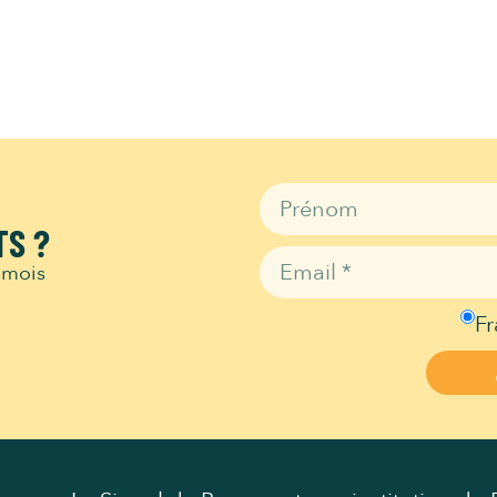
TS ?
 mois
Fr