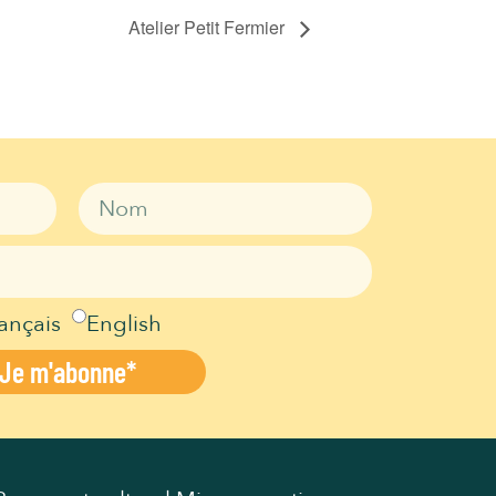
Atelier Petit Fermier
ançais
English
Je m'abonne*