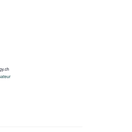
gy.ch
sateur