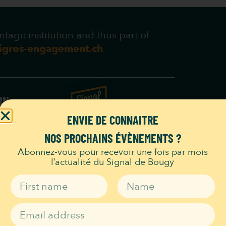
tage institution and thus part of
igros-engagement.ch
ON
urs
ENVIE DE CONNAITRE
he Park
NOS PROCHAINS ÉVÈNEMENTS ?
Route du Signal
Abonnez-vous pour recevoir une fois par mois
1172 Bougy-Villars
l’actualité du Signal de Bougy
info@signaldebougy.ch
ion