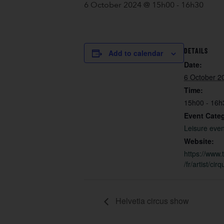
6 October 2024 @ 15h00
-
16h30
DETAILS
Add to calendar
Date:
6 October 2
Time:
15h00 - 16h
Event Cate
Leisure even
Website:
https://www.
/fr/artist/cir
Helvetia circus show