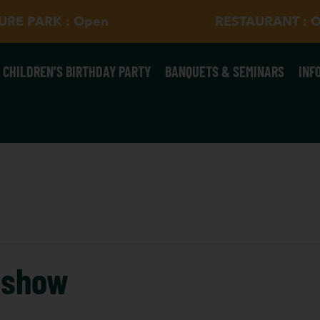
SURE PARK : Open
RESTAURANT : 
CHILDREN’S BIRTHDAY PARTY
BANQUETS & SEMINARS
INF
s show