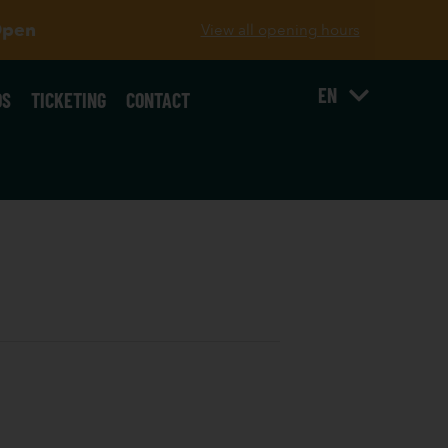
Open
View all opening hours
EN
OS
TICKETING
CONTACT