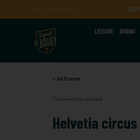
LEI
Friday 7 August 2026
LEISURE
DINING
« All Events
This event has passed.
Helvetia circu