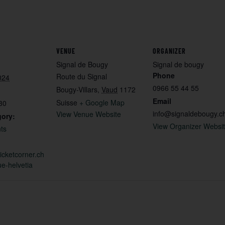
VENUE
ORGANIZER
Signal de Bougy
Signal de bougy
Phone
Route du Signal
024
0966 55 44 55
Bougy-Villars
,
Vaud
1172
Email
Suisse
+ Google Map
30
info@signaldebougy.c
View Venue Website
gory:
View Organizer Websi
ts
ticketcorner.ch
que-helvetia