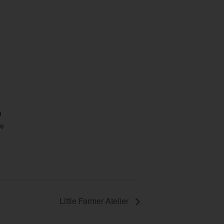
h
te
Little Farmer Atelier