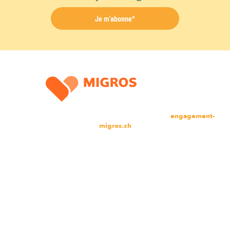
Je m'abonne*
Le Signal de Bougy est une institution du Pour-cent culturel Migros,
partie de l’engagement sociétal du groupe Migros:
engagement-
migros.ch
LOISIRS
Miniville
Place de jeux