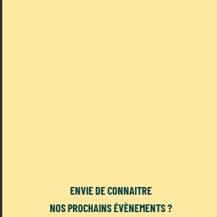
ans
Billetterie :
Lien pour les spectacles de Gianfranco le
Magicien
Lien pour les spectacles de Lulu&Chichili
Description des spectacles :
Gianfranco le Magicien
Les Cool Illusions – Plongez dans un
spectacle magique et inoubliable !
ENVIE DE CONNAITRE
Ouvrez grand les yeux… et laissez-vous
NOS PROCHAINS ÉVÈNEMENTS ?
emporter dans un univers où tout devient