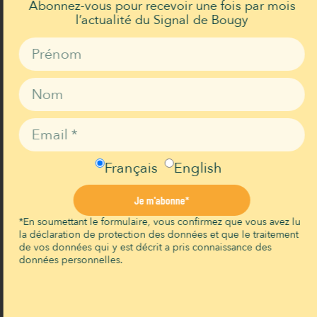
Abonnez-vous pour recevoir une fois par mois
possible ! Gianfranco, magicien redoutable,
l’actualité du Signal de Bougy
revient avec Les Cool Illusions, un spectacle
époustouflant qui va émerveiller petits et
grands.
Accompagné de sa partenaire, et de
Grandes Illusions, Gianfranco vous propose
un moment inoubliable ! Ce magicien
redoutable vous emmène dans un voyage
Français
English
unique dans lequel tout le monde devient
un peu magicien. Le temps d’un spectacle,
Je m'abonne*
vous serez partagés entre moments de rires,
*En soumettant le formulaire, vous confirmez que vous avez lu
instants d’émotions, et moments de pure
la déclaration de protection des données et que le traitement
magie. Vous n’aurez d’autres choix que de
de vos données qui y est décrit a pris connaissance des
données personnelles.
rentrer dans l’univers de Gianfranco en
observant avec stupeur l’impossible se
réaliser et en devenant les acteurs de ce