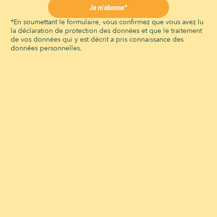
L
M
M
J
V
S
D
Je m'abonne*
1
2
*En soumettant le formulaire, vous confirmez que vous avez lu
la déclaration de protection des données et que le traitement
3
4
5
6
7
8
9
de vos données qui y est décrit a pris connaissance des
données personnelles.
10
11
12
13
14
15
16
17
18
19
20
21
22
23
24
25
26
27
28
29
30
31