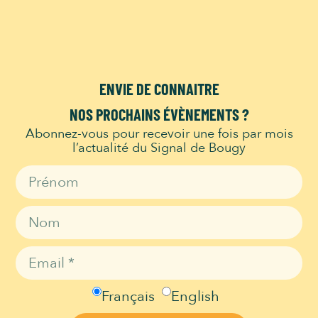
vous sentez bien dans la nature et d’en savoir
Découvrir
ENVIE DE CONNAITRE
NOS PROCHAINS ÉVÈNEMENTS ?
Abonnez-vous pour recevoir une fois par mois
l’actualité du Signal de Bougy
CALENDRIER DES ÉVÈNEMENTS
Jour sélectionné :
Merci de sélectionner un événement dans
le calendrier pour en savoir davantage.
AOÛT 2026
Français
English